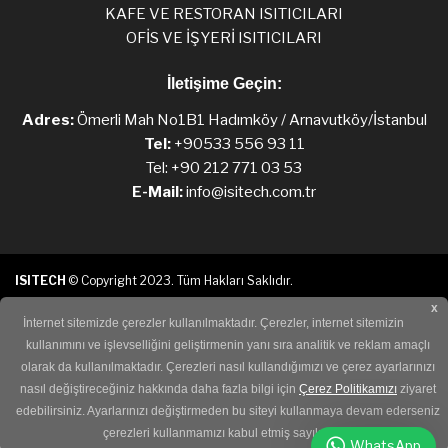
KAFE VE RESTORAN ISITICILARI
OFİS VE İŞYERİ ISITICILARI
İletişime Geçin:
Adres:
Ömerli Mah No1B1 Hadımköy / Arnavutköy/İstanbul
Tel:
+90533 556 93 11
Tel: +90 212 771 03 53
E-Mail:
info@isitech.com.tr
ISITECH
© Copyright 2023. Tüm Hakları Saklıdır.
x
web tasarım
İnternet sitemizde çerezler kullanılmaktadır. Çerezler, internet sitemizin
kullanımını ve işlevselliğini geliştirmenin yanı sıra analitik ve reklam amaçlı
olarak da kullanılmaktadır. Çerezleri nasıl kullandığımızı ve çerez ayarlarınızı
nasıl değiştireceğiniz hakkında daha fazla bilgi için
Çerez Politikamızı
ziyaret
edebilirsiniz. Ayarlarınızı değiştirmeden bu siteyi kullanmaya devam ederseniz
çerezleri kullanmamızı kabul etmiş sayılırsınız.
WhatsApp