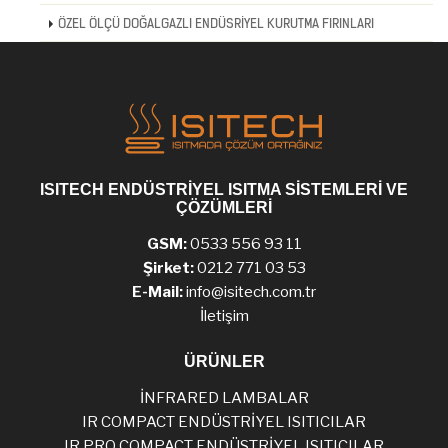
ÖZEL ÖLÇÜ DOĞALGAZLI ENDÜSRİYEL KURUTMA FIRINLARI
ISITECH ENDÜSTRİYEL ISITMA SİSTEMLERİ VE
ÇÖZÜMLERİ
GSM:
0533 556 93 11
Şirket:
0212 771 03 53
E-Mail:
info@isitech.com.tr
İletişim
ÜRÜNLER
İNFRARED LAMBALAR
IR COMPACT ENDÜSTRİYEL ISITICILAR
IR PRO COMPACT ENDÜSTRİYEL ISITICILAR