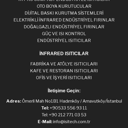
OTO BOYA KURUTUCULAR
DİJİTAL BASKI KURUTMA SİSTEMLERİ
ELEKTRİKLİ İNFRARED ENDÜSTRİYEL FIRINLAR
DOĞALGAZLI ENDÜSTRİYEL FIRINLAR
GÜÇ VE ISI KONTROL
ENDÜSTRİYEL ISITICILAR
İNFRARED ISITICILAR
FABRİKA VE ATÖLYE ISITICILARI
KAFE VE RESTORAN ISITICILARI
OFİS VE İŞYERİ ISITICILARI
İletişime Geçin:
Adres:
Ömerli Mah No1B1 Hadımköy / Arnavutköy/İstanbul
Tel:
+90533 556 93 11
Tel: +90 212 771 03 53
E-Mail:
info@isitech.com.tr