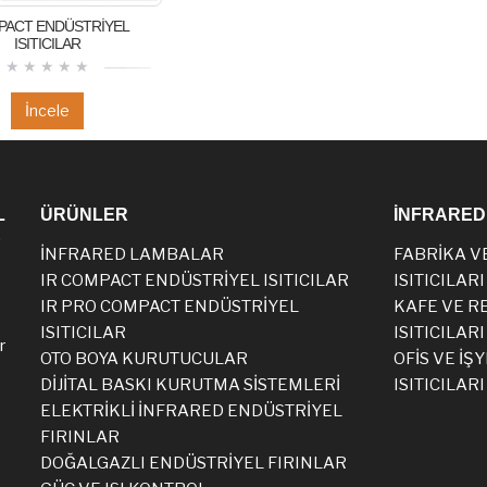
PACT ENDÜSTRİYEL
ISITICILAR
İncele
L
ÜRÜNLER
İNFRARED 
E
İNFRARED LAMBALAR
FABRİKA V
IR COMPACT ENDÜSTRİYEL ISITICILAR
ISITICILARI
IR PRO COMPACT ENDÜSTRİYEL
KAFE VE R
ISITICILAR
ISITICILARI
r
OTO BOYA KURUTUCULAR
OFİS VE İŞY
DİJİTAL BASKI KURUTMA SİSTEMLERİ
ISITICILARI
ELEKTRİKLİ İNFRARED ENDÜSTRİYEL
FIRINLAR
DOĞALGAZLI ENDÜSTRİYEL FIRINLAR