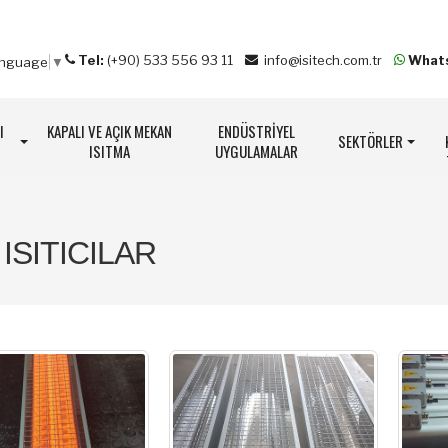
Tel:
(+90) 533 556 93 11
info@isitech.com.tr
What
anguage
▼
I
KAPALI VE AÇIK MEKAN
ENDÜSTRİYEL
SEKTÖRLER
ISITMA
UYGULAMALAR
ISITICILAR