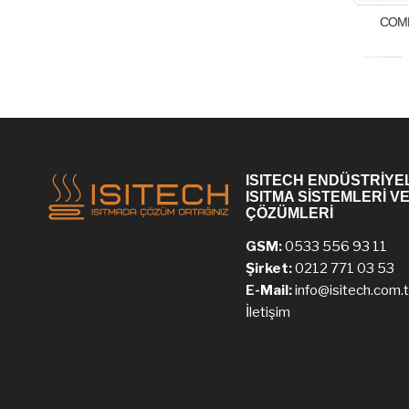
COM
ISITECH ENDÜSTRİYE
ISITMA SİSTEMLERİ V
ÇÖZÜMLERİ
GSM:
0533 556 93 11
Şirket:
0212 771 03 53
E-Mail:
info@isitech.com.t
İletişim