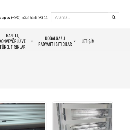
sapp:
(+90) 533 556 93 11
BANTLI,
DOĞALGAZLI
KONVEYÖRLÜ VE
İLETIŞIM
RADYANT ISITICILAR
TÜNEL FIRINLAR