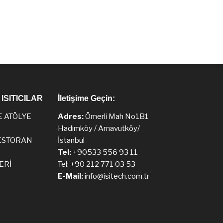
ISITICILAR
İletişime Geçin:
E ATÖLYE
Adres:
Ömerli Mah No1B1
Hadımköy / Arnavutköy/
ESTORAN
İstanbul
Tel:
+90533 556 93 11
ERİ
Tel: +90 212 771 03 53
E-Mail:
info@isitech.com.tr