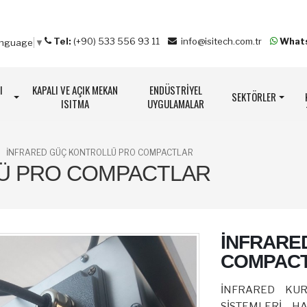
Tel:
(+90) 533 556 93 11
info@isitech.com.tr
What
anguage
▼
I
KAPALI VE AÇIK MEKAN
ENDÜSTRİYEL
SEKTÖRLER
ISITMA
UYGULAMALAR
İNFRARED GÜÇ KONTROLLÜ PRO COMPACTLAR
Ü PRO COMPACTLAR
İNFRARE
COMPAC
İNFRARED KUR
SİSTEMLERİ, HA