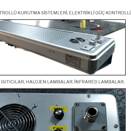
ROLLÜ KURUTMA SİSTEMLERİ, ELEKTRİKLİ GÜÇ KONTROLLÜ I
 ISITICILAR, HALOJEN LAMBALAR, İNFRARED LAMBALAR,