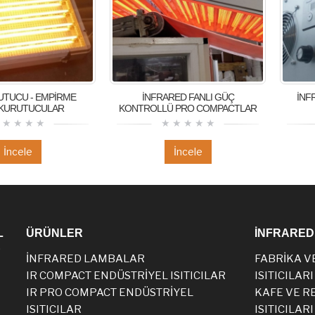
UTUCU - EMPİRME
İNFRARED FANLI GÜÇ
İNF
 KURUTUCULAR
KONTROLLÜ PRO COMPACTLAR
İncele
İncele
L
ÜRÜNLER
İNFRARED 
E
İNFRARED LAMBALAR
FABRİKA V
IR COMPACT ENDÜSTRİYEL ISITICILAR
ISITICILARI
IR PRO COMPACT ENDÜSTRİYEL
KAFE VE R
ISITICILAR
ISITICILARI