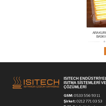
ARA KUR
BASKI
ISITECH ENDÜSTRİYE
ISITMA SİSTEMLERİ V
ÇÖZÜMLERİ
GSM:
0533 556 93 11
Şirket:
0212 771 03 53