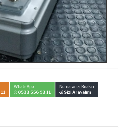
WhatsApp
Numaranızı Bırakın
 11
0533 556 93 11
Sizi Arayalım