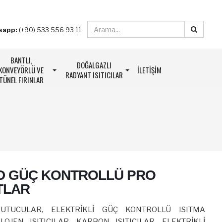
sapp:
(+90) 533 556 93 11
BANTLI,
DOĞALGAZLI
KONVEYÖRLÜ VE
İLETIŞIM
RADYANT ISITICILAR
TÜNEL FIRINLAR
D GÜÇ KONTROLLÜ PRO
TLAR
UTUCULAR, ELEKTRİKLİ GÜÇ KONTROLLÜ ISITMA
LOJEN ISITICILAR, KARBON ISITICILAR, ELEKTRİKLİ