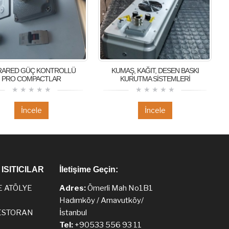
RARED GÜÇ KONTROLLÜ
KUMAŞ, KAĞIT, DESEN BASKI
PRO COMPACTLAR
KURUTMA SİSTEMLERİ
İncele
İncele
ISITICILAR
İletişime Geçin:
E ATÖLYE
Adres:
Ömerli Mah No1B1
Hadımköy / Arnavutköy/
ESTORAN
İstanbul
Tel:
+90533 556 93 11