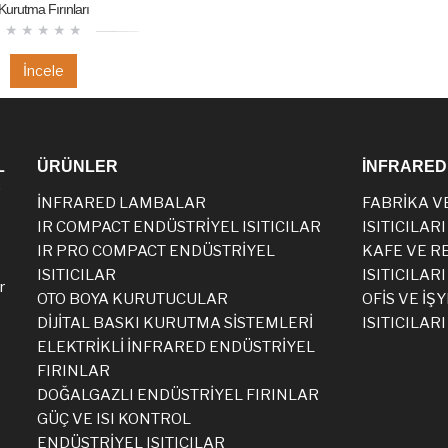
Kurutma Fırınları
İncele
L
ÜRÜNLER
İNFRARED 
E
İNFRARED LAMBALAR
FABRİKA V
IR COMPACT ENDÜSTRİYEL ISITICILAR
ISITICILARI
IR PRO COMPACT ENDÜSTRİYEL
KAFE VE R
ISITICILAR
ISITICILARI
r
OTO BOYA KURUTUCULAR
OFİS VE İŞY
DİJİTAL BASKI KURUTMA SİSTEMLERİ
ISITICILARI
ELEKTRİKLİ İNFRARED ENDÜSTRİYEL
FIRINLAR
DOĞALGAZLI ENDÜSTRİYEL FIRINLAR
GÜÇ VE ISI KONTROL
ENDÜSTRİYEL ISITICILAR