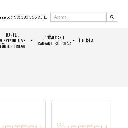
sapp:
(+90) 533 556 93 11
BANTLI,
DOĞALGAZLI
KONVEYÖRLÜ VE
İLETIŞIM
RADYANT ISITICILAR
TÜNEL FIRINLAR