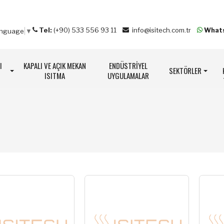
Tel:
(+90) 533 556 93 11
info@isitech.com.tr
What
anguage
▼
I
KAPALI VE AÇIK MEKAN
ENDÜSTRİYEL
SEKTÖRLER
ISITMA
UYGULAMALAR