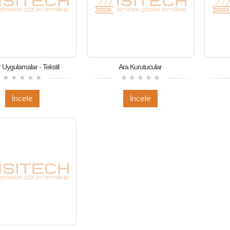
 Uygulamalar - Tekstil
Ara Kurutucular
İncele
İncele