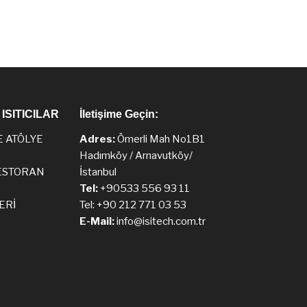
ISITICILAR
İletişime Geçin:
E ATÖLYE
Adres:
Ömerli Mah No1B1
Hadımköy / Arnavutköy/
ESTORAN
İstanbul
Tel:
+90533 556 93 11
ERİ
Tel: +90 212 771 03 53
E-Mail:
info@isitech.com.tr