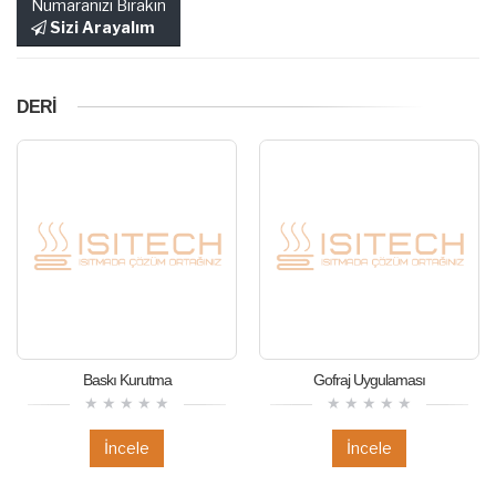
Numaranızı Bırakın
Sizi Arayalım
DERİ
Baskı Kurutma
Gofraj Uygulaması
İncele
İncele