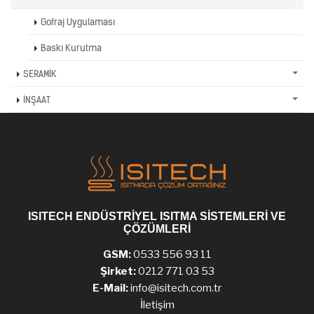
Gofraj Uygulaması
Baskı Kurutma
SERAMİK
İNŞAAT
ISITECH ENDÜSTRİYEL ISITMA SİSTEMLERİ VE
ÇÖZÜMLERİ
GSM:
0533 556 93 11
Şirket:
0212 771 03 53
E-Mail:
info@isitech.com.tr
İletişim