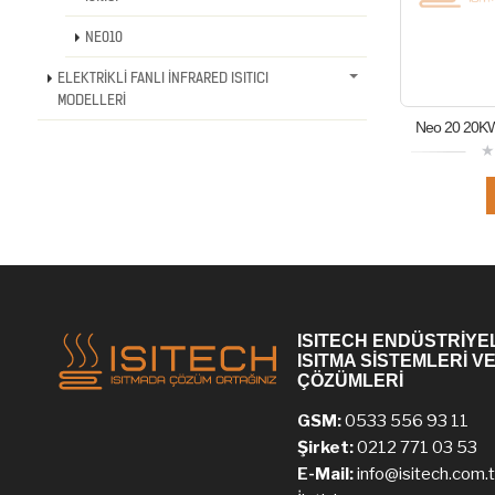
NE010
ELEKTRİKLİ FANLI İNFRARED ISITICI
MODELLERİ
Neo 20 20KW El
ISITECH ENDÜSTRİYE
ISITMA SİSTEMLERİ V
ÇÖZÜMLERİ
GSM:
0533 556 93 11
Şirket:
0212 771 03 53
E-Mail:
info@isitech.com.t