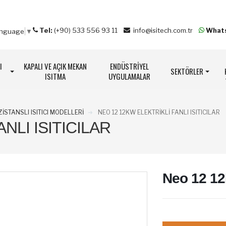
Tel:
(+90) 533 556 93 11
info@isitech.com.tr
What
anguage
▼
I
KAPALI VE AÇIK MEKAN
ENDÜSTRİYEL
SEKTÖRLER
ISITMA
UYGULAMALAR
ZİSTANSLI ISITICI MODELLERİ
NEO 12 12KW ELEKTRIKLI FANLI ISITICILAR
NLI ISITICILAR
Neo 12 12K