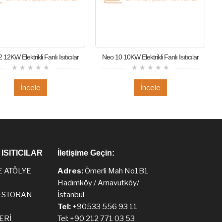
12KW Elektrikli Fanlı Isıtıcılar
Neo 10 10KW Elektrikli Fanlı Isıtıcılar
İncele
İncele
ISITICILAR
İletişime Geçin:
E ATÖLYE
Adres:
Ömerli Mah No1B1
Hadımköy / Arnavutköy/
ESTORAN
İstanbul
Tel:
+90533 556 93 11
ERİ
Tel: +90 212 771 03 53