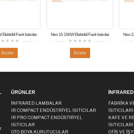
ektrikli Fanlı Isıtıcılar
Neo 15 15KW Elektrikli Fanlı Isıtıcılar
Neo 12 
İncele
İncele
L
ÜRÜNLER
İNFRARED 
E
İNFRARED LAMBALAR
FABRİKA V
IR COMPACT ENDÜSTRİYEL ISITICILAR
ISITICILARI
IR PRO COMPACT ENDÜSTRİYEL
KAFE VE R
ISITICILAR
ISITICILARI
r
OTO BOYA KURUTUCULAR
OFİS VE İŞY