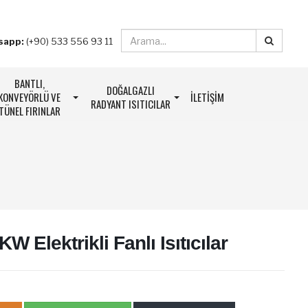
sapp:
(+90) 533 556 93 11
BANTLI,
DOĞALGAZLI
KONVEYÖRLÜ VE
İLETIŞIM
RADYANT ISITICILAR
TÜNEL FIRINLAR
W Elektrikli Fanlı Isıtıcılar