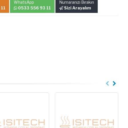
WhatsApp
Numaranızı Bırakın
 11
0533 556 93 11
Sizi Arayalım